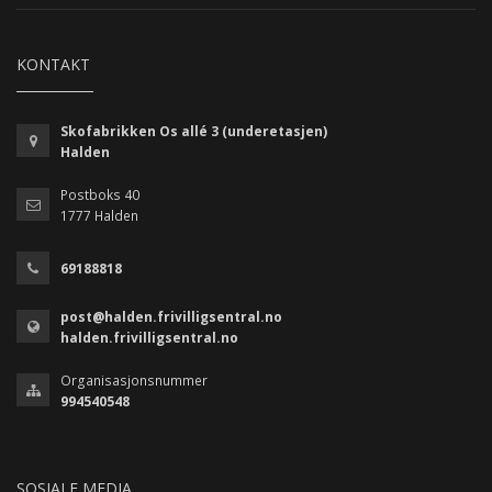
KONTAKT
Skofabrikken Os allé 3 (underetasjen)
Halden
Postboks 40
1777 Halden
69188818
post@halden.frivilligsentral.no
halden.frivilligsentral.no
Organisasjonsnummer
994540548
SOSIALE MEDIA